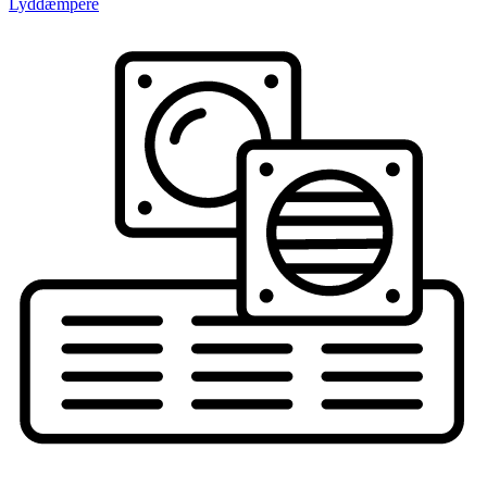
Lyddæmpere