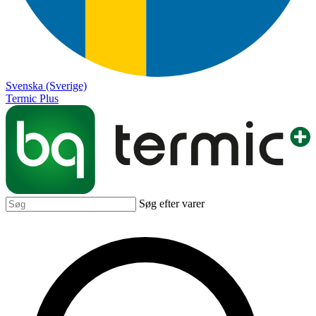
Svenska (Sverige)
Termic Plus
Søg efter varer