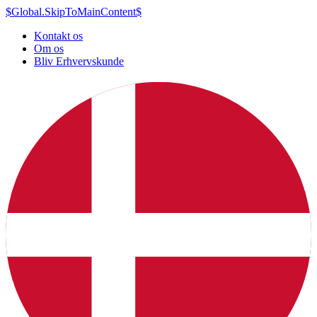
$Global.SkipToMainContent$
Kontakt os
Om os
Bliv Erhvervskunde