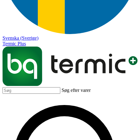
Svenska (Sverige)
Termic Plus
Søg efter varer