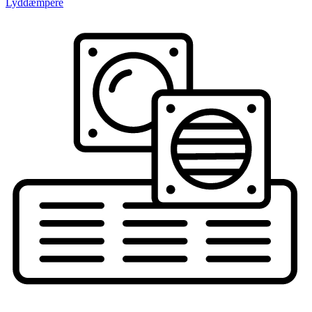
Lyddæmpere