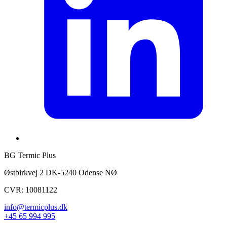
BG Termic Plus
Østbirkvej 2 DK-5240 Odense NØ
CVR: 10081122
info@termicplus.dk
+45 65 994 995