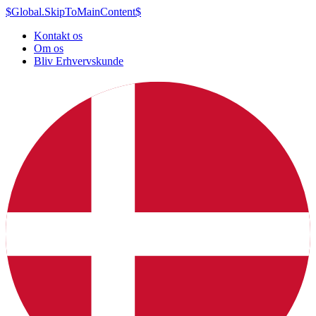
$Global.SkipToMainContent$
Kontakt os
Om os
Bliv Erhvervskunde