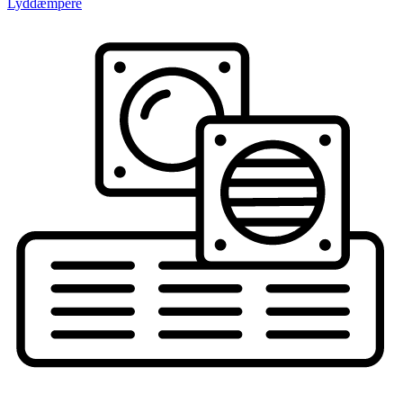
Lyddæmpere