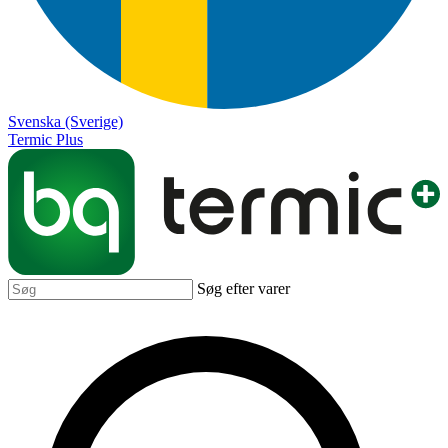
Svenska (Sverige)
Termic Plus
Søg efter varer