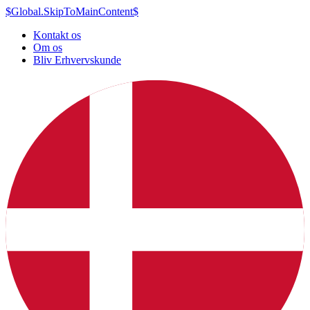
$Global.SkipToMainContent$
Kontakt os
Om os
Bliv Erhvervskunde