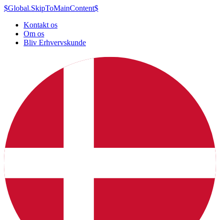
$Global.SkipToMainContent$
Kontakt os
Om os
Bliv Erhvervskunde