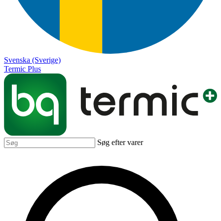
Svenska (Sverige)
Termic Plus
Søg efter varer