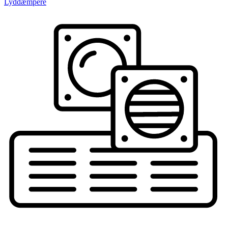
Lyddæmpere