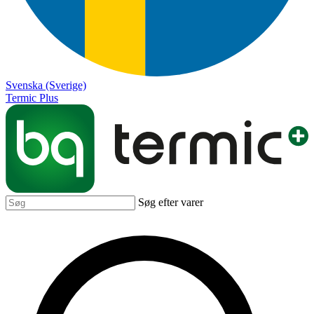
Svenska (Sverige)
Termic Plus
Søg efter varer