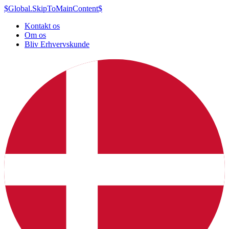
$Global.SkipToMainContent$
Kontakt os
Om os
Bliv Erhvervskunde