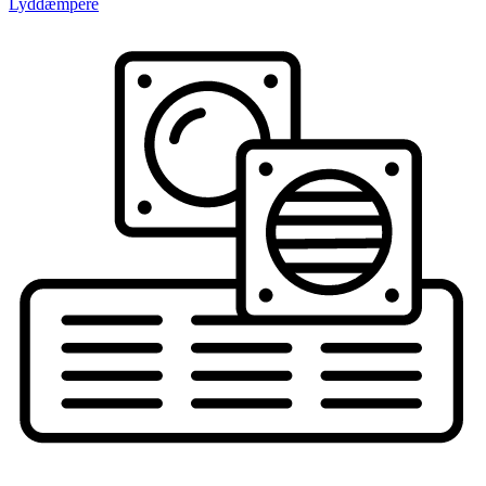
Lyddæmpere