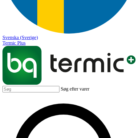
Svenska (Sverige)
Termic Plus
Søg efter varer