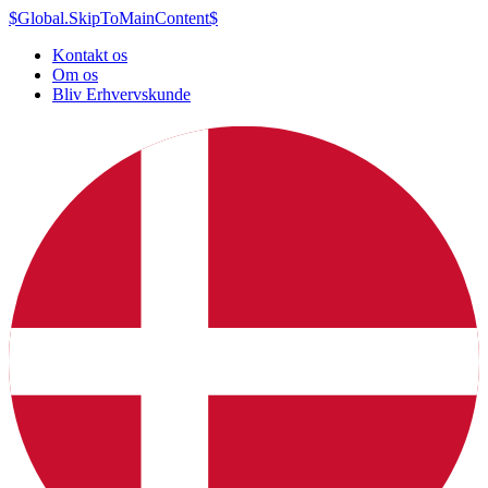
$Global.SkipToMainContent$
Kontakt os
Om os
Bliv Erhvervskunde