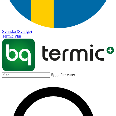
Svenska (Sverige)
Termic Plus
Søg efter varer