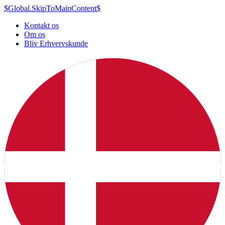
$Global.SkipToMainContent$
Kontakt os
Om os
Bliv Erhvervskunde