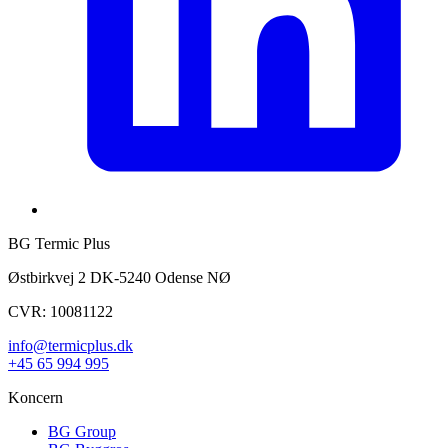
BG Termic Plus
Østbirkvej 2 DK-5240 Odense NØ
CVR: 10081122
info@termicplus.dk
+45 65 994 995
Koncern
BG Group