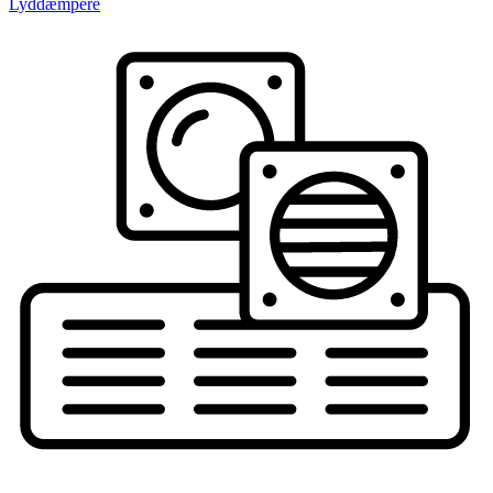
Lyddæmpere