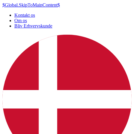
$Global.SkipToMainContent$
Kontakt os
Om os
Bliv Erhvervskunde