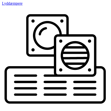
Lyddæmpere