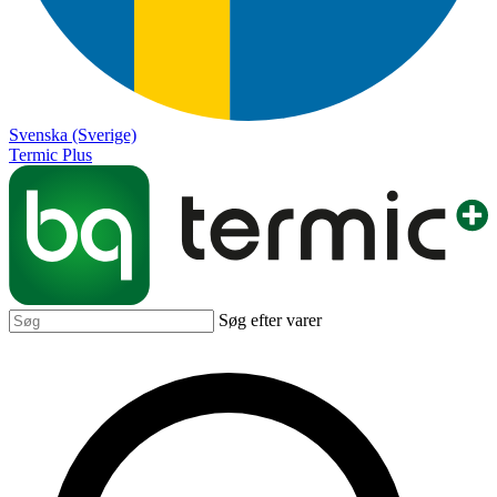
Svenska (Sverige)
Termic Plus
Søg efter varer