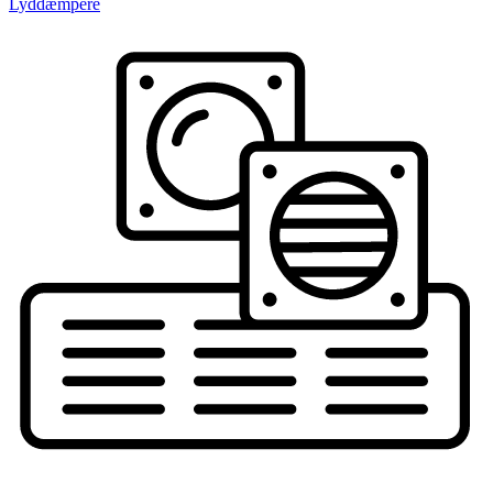
Lyddæmpere