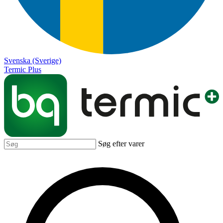
Svenska (Sverige)
Termic Plus
Søg efter varer