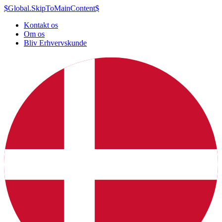
$Global.SkipToMainContent$
Kontakt os
Om os
Bliv Erhvervskunde