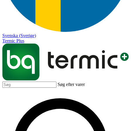
Svenska (Sverige)
Termic Plus
Søg efter varer