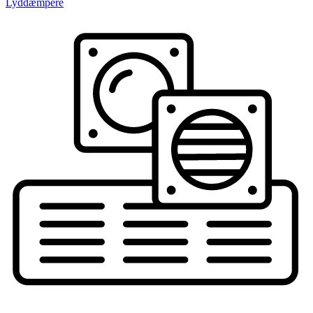
Lyddæmpere