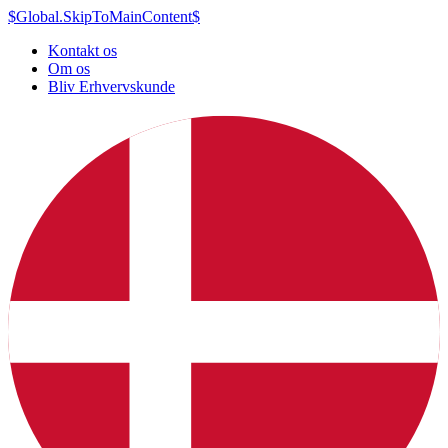
$Global.SkipToMainContent$
Kontakt os
Om os
Bliv Erhvervskunde