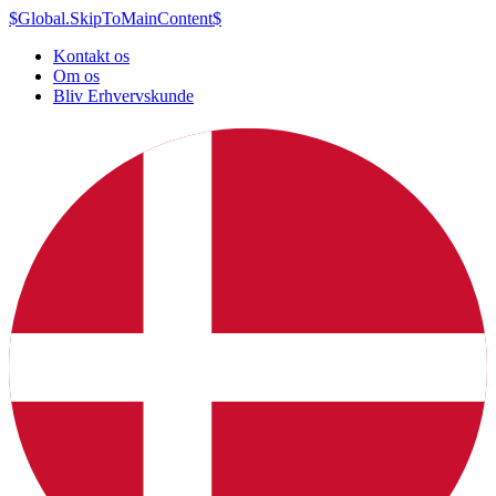
$Global.SkipToMainContent$
Kontakt os
Om os
Bliv Erhvervskunde