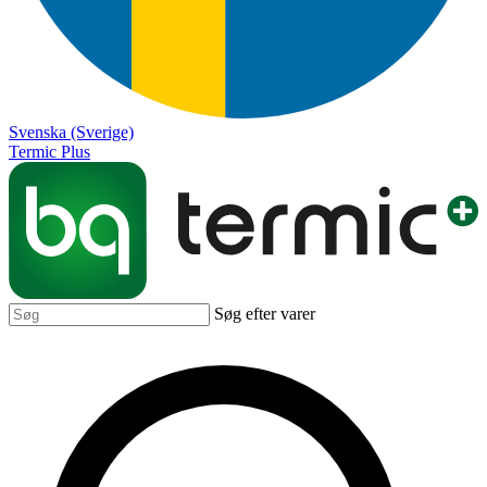
Svenska (Sverige)
Termic Plus
Søg efter varer