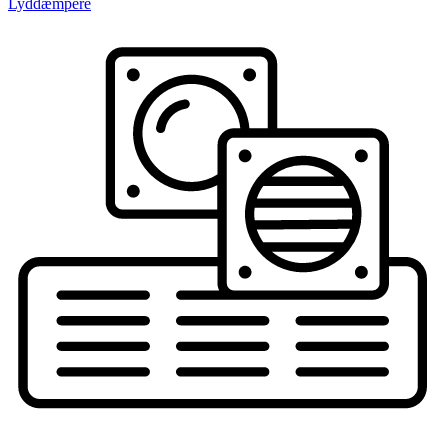
Lyddæmpere