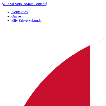
$Global.SkipToMainContent$
Kontakt os
Om os
Bliv Erhvervskunde