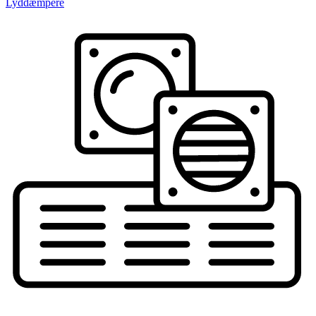
Lyddæmpere