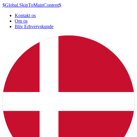
$Global.SkipToMainContent$
Kontakt os
Om os
Bliv Erhvervskunde