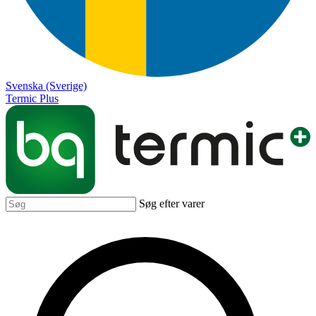
Svenska (Sverige)
Termic Plus
Søg efter varer