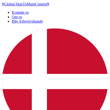
$Global.SkipToMainContent$
Kontakt os
Om os
Bliv Erhvervskunde