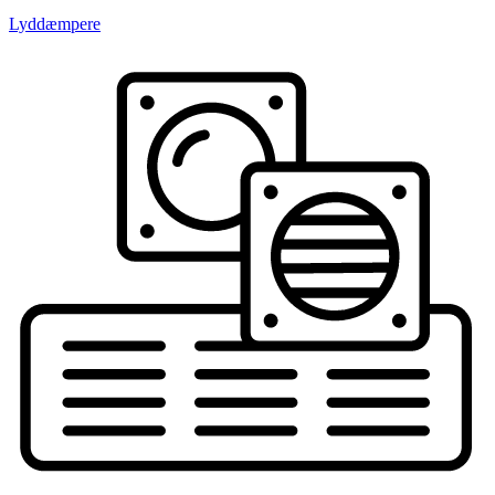
Lyddæmpere