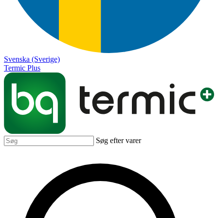
Svenska (Sverige)
Termic Plus
Søg efter varer