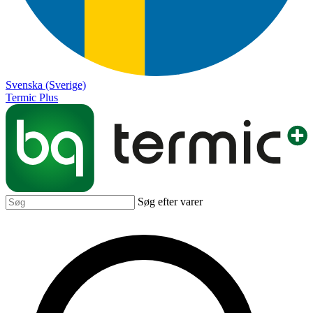
Svenska (Sverige)
Termic Plus
Søg efter varer