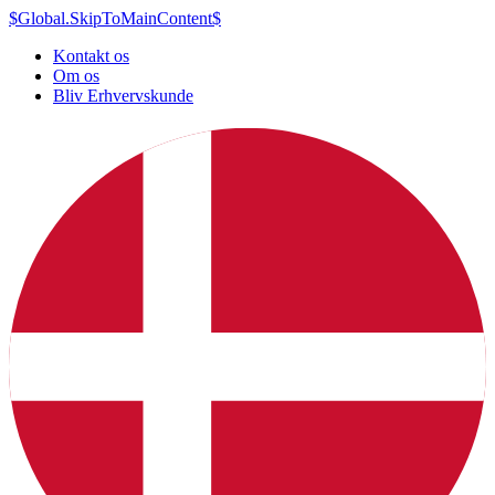
$Global.SkipToMainContent$
Kontakt os
Om os
Bliv Erhvervskunde