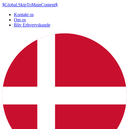
$Global.SkipToMainContent$
Kontakt os
Om os
Bliv Erhvervskunde