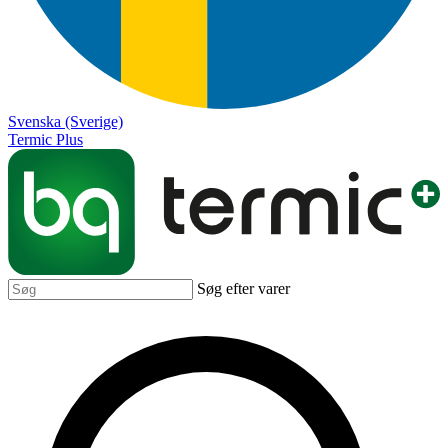
Svenska (Sverige)
Termic Plus
Søg efter varer