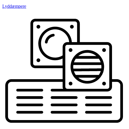
Lyddæmpere