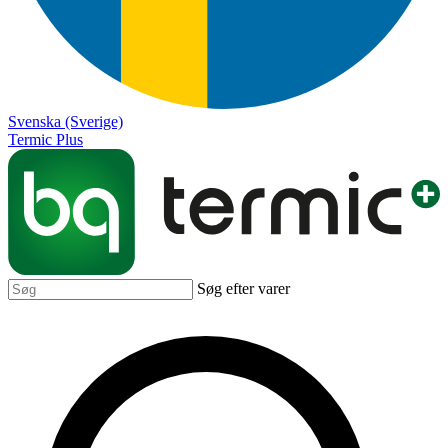
Svenska (Sverige)
Termic Plus
Søg efter varer