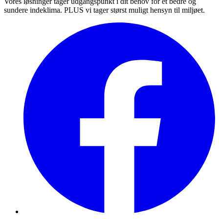
Vores løsninger tager udgangspunkt i dit behov for et bedre og
sundere indeklima. PLUS vi tager størst muligt hensyn til miljøet.