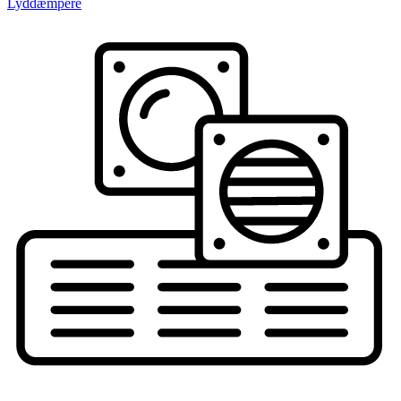
Lyddæmpere