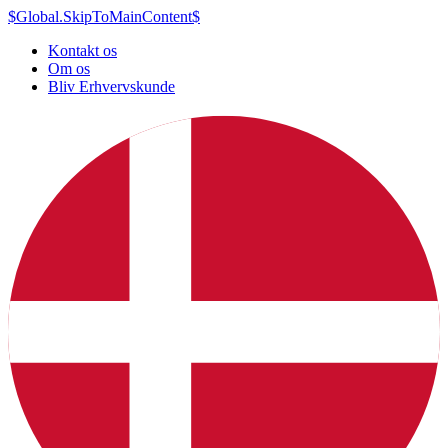
$Global.SkipToMainContent$
Kontakt os
Om os
Bliv Erhvervskunde