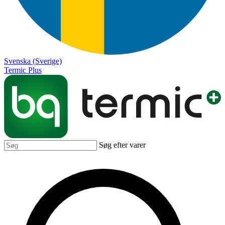
Svenska (Sverige)
Termic Plus
Søg efter varer