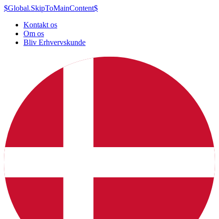
$Global.SkipToMainContent$
Kontakt os
Om os
Bliv Erhvervskunde