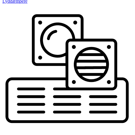
Lyddæmpere