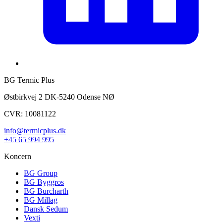
BG Termic Plus
Østbirkvej 2 DK-5240 Odense NØ
CVR: 10081122
info@termicplus.dk
+45 65 994 995
Koncern
BG Group
BG Byggros
BG Burcharth
BG Millag
Dansk Sedum
Vexti