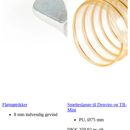
Fløjmøtrikker
Smelteslange til Denviro og TB-
Mini
8 mm indvendig gevind
PU, Ø75 mm
DKK 259,92 pr. stk.