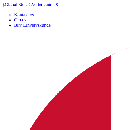
$Global.SkipToMainContent$
Kontakt os
Om os
Bliv Erhvervskunde