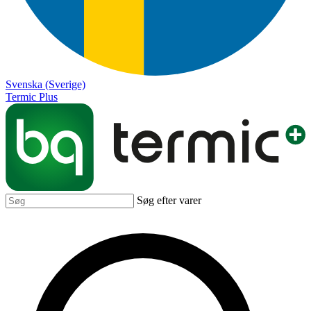
Svenska (Sverige)
Termic Plus
Søg efter varer