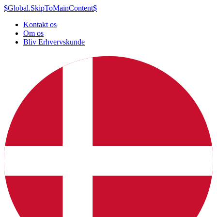
$Global.SkipToMainContent$
Kontakt os
Om os
Bliv Erhvervskunde