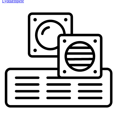
Lyddæmpere