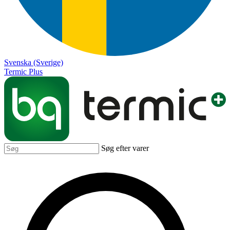
Svenska (Sverige)
Termic Plus
Søg efter varer