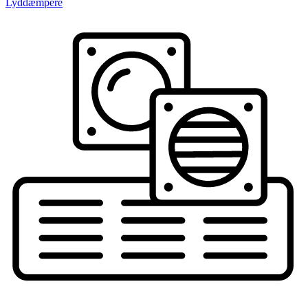
Lyddæmpere