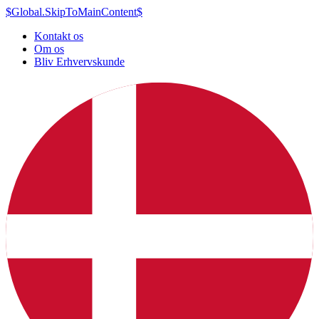
$Global.SkipToMainContent$
Kontakt os
Om os
Bliv Erhvervskunde