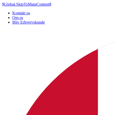
$Global.SkipToMainContent$
Kontakt os
Om os
Bliv Erhvervskunde