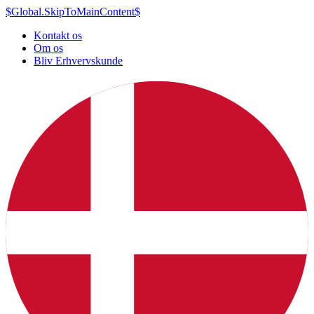
$Global.SkipToMainContent$
Kontakt os
Om os
Bliv Erhvervskunde