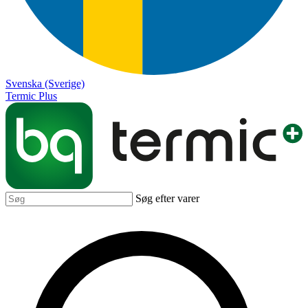
Svenska (Sverige)
Termic Plus
Søg efter varer