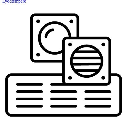
Lyddæmpere