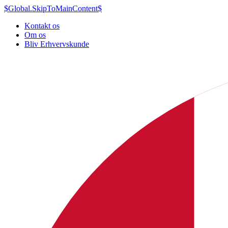
$Global.SkipToMainContent$
Kontakt os
Om os
Bliv Erhvervskunde