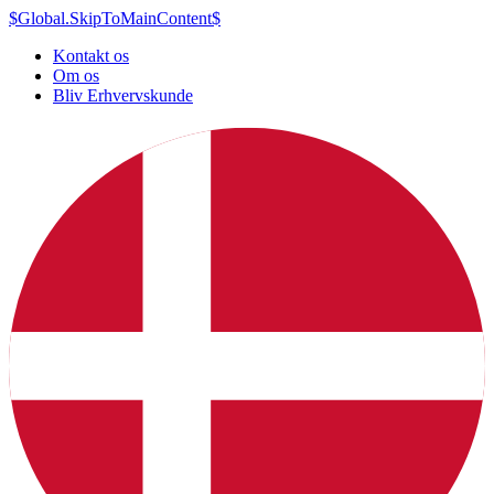
$Global.SkipToMainContent$
Kontakt os
Om os
Bliv Erhvervskunde