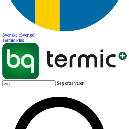
Svenska (Sverige)
Termic Plus
Søg efter varer