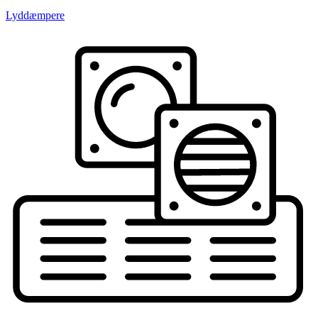
Lyddæmpere