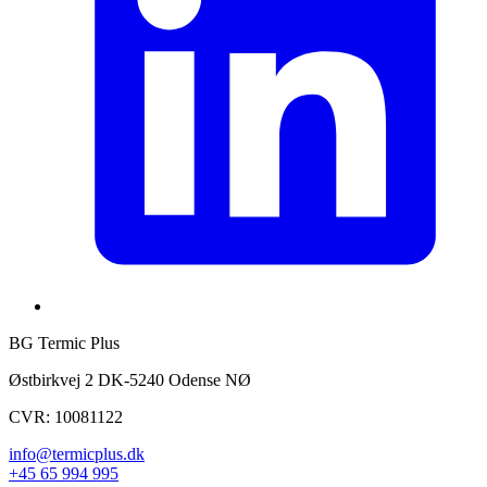
BG Termic Plus
Østbirkvej 2 DK-5240 Odense NØ
CVR: 10081122
info@termicplus.dk
+45 65 994 995