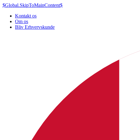
$Global.SkipToMainContent$
Kontakt os
Om os
Bliv Erhvervskunde