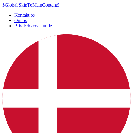
$Global.SkipToMainContent$
Kontakt os
Om os
Bliv Erhvervskunde