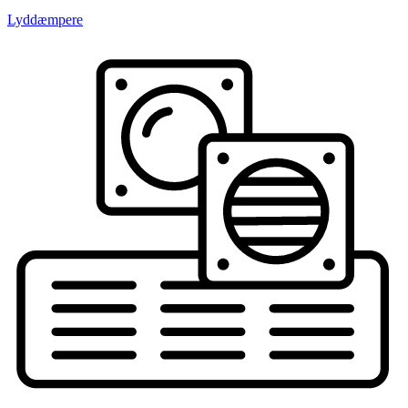
Lyddæmpere