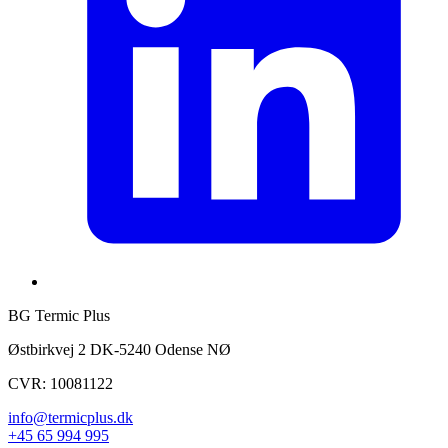
BG Termic Plus
Østbirkvej 2 DK-5240 Odense NØ
CVR: 10081122
info@termicplus.dk
+45 65 994 995