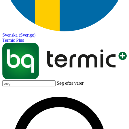
Svenska (Sverige)
Termic Plus
Søg efter varer