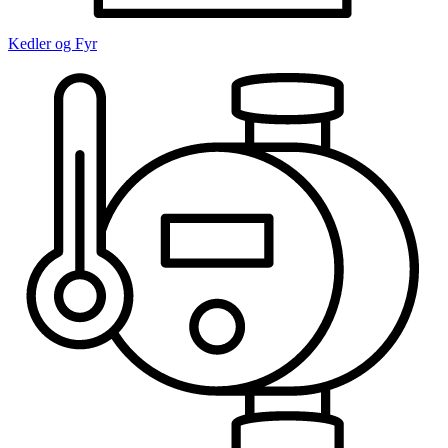
Kedler og Fyr