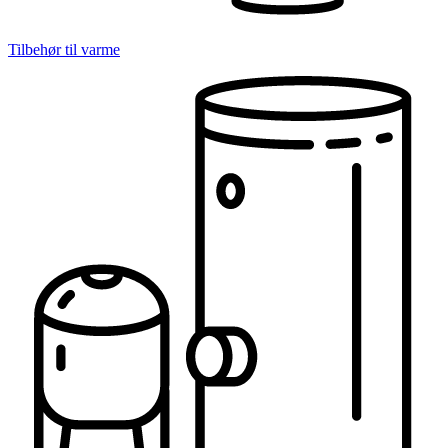
Tilbehør til varme