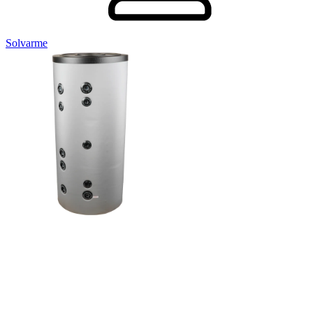
Solvarme