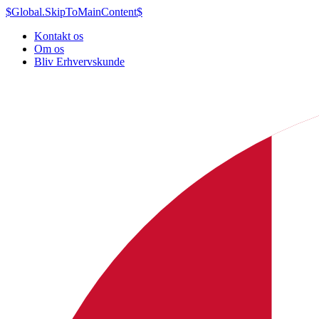
$Global.SkipToMainContent$
Kontakt os
Om os
Bliv Erhvervskunde