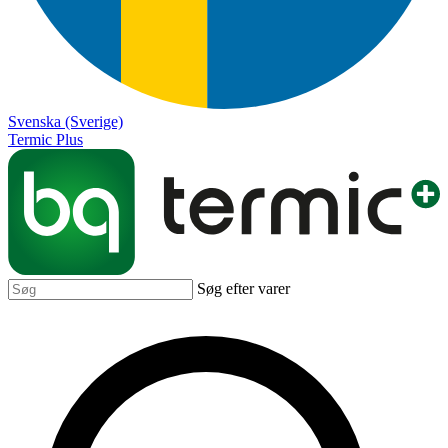
Svenska (Sverige)
Termic Plus
Søg efter varer