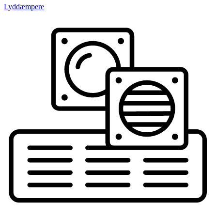
Lyddæmpere