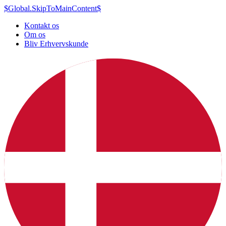
$Global.SkipToMainContent$
Kontakt os
Om os
Bliv Erhvervskunde