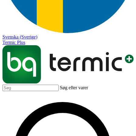
Svenska (Sverige)
Termic Plus
Søg efter varer