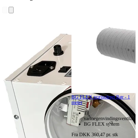
BG FLEX præisoleret Rør - 1
meter
Til
varmegenvindingsventilatio
BG FLEX system
Fra DKK 360,47 pr. stk