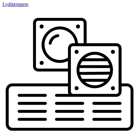
Lyddæmpere