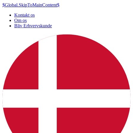
$Global.SkipToMainContent$
Kontakt os
Om os
Bliv Erhvervskunde