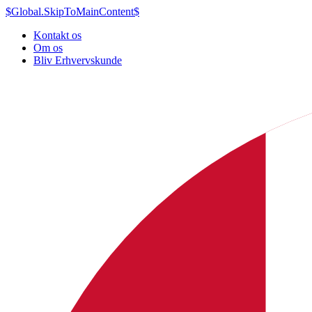
$Global.SkipToMainContent$
Kontakt os
Om os
Bliv Erhvervskunde