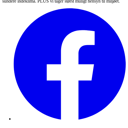
sundere indeklima. PLUS vi tager størst muligt hensyn til miljøet.