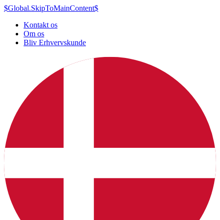
$Global.SkipToMainContent$
Kontakt os
Om os
Bliv Erhvervskunde