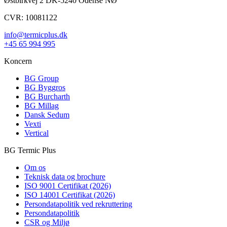
Østbirkvej 2 DK-5240 Odense NØ
CVR: 10081122
info@termicplus.dk
+45 65 994 995
Koncern
BG Group
BG Byggros
BG Burcharth
BG Millag
Dansk Sedum
Vexti
Vertical
BG Termic Plus
Om os
Teknisk data og brochure
ISO 9001 Certifikat (2026)
ISO 14001 Certifikat (2026)
Persondatapolitik ved rekruttering
Persondatapolitik
CSR og Miljø