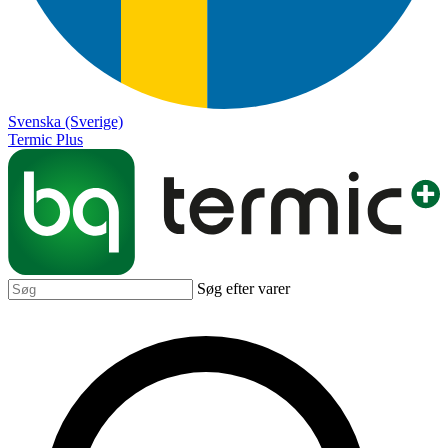
Svenska (Sverige)
Termic Plus
Søg efter varer