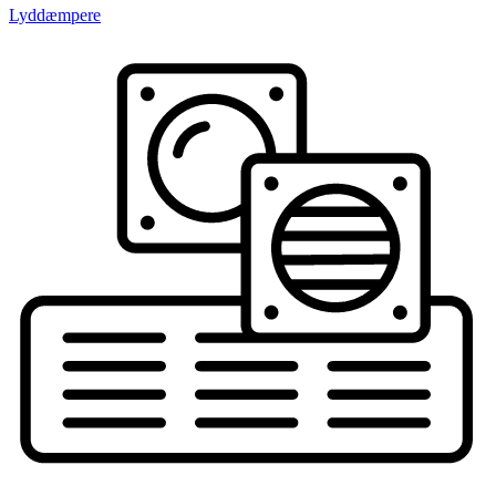
Lyddæmpere