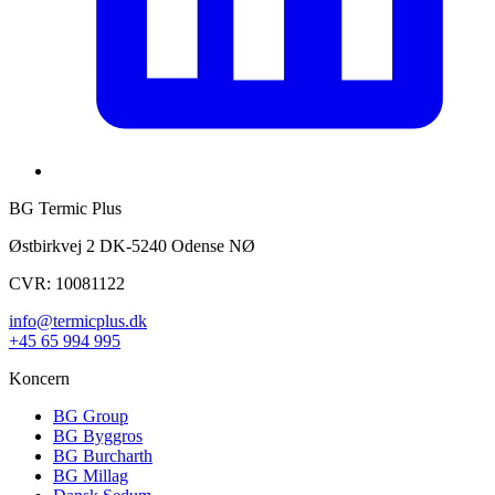
BG Termic Plus
Østbirkvej 2 DK-5240 Odense NØ
CVR: 10081122
info@termicplus.dk
+45 65 994 995
Koncern
BG Group
BG Byggros
BG Burcharth
BG Millag