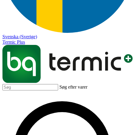
Svenska (Sverige)
Termic Plus
Søg efter varer