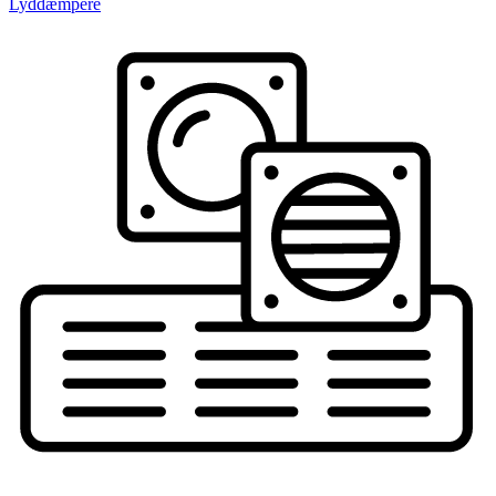
Lyddæmpere