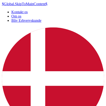
$Global.SkipToMainContent$
Kontakt os
Om os
Bliv Erhvervskunde