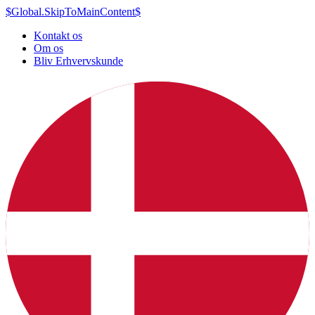
$Global.SkipToMainContent$
Kontakt os
Om os
Bliv Erhvervskunde