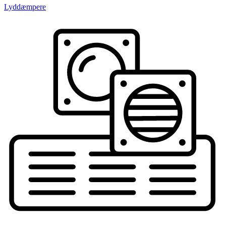
Lyddæmpere