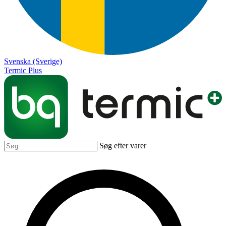
Svenska (Sverige)
Termic Plus
Søg efter varer