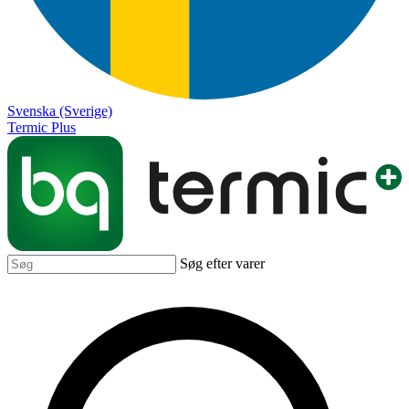
Svenska (Sverige)
Termic Plus
Søg efter varer