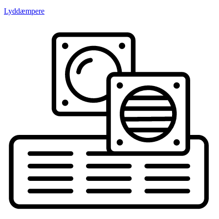
Lyddæmpere