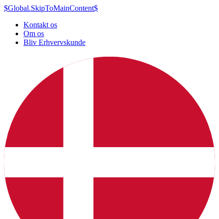
$Global.SkipToMainContent$
Kontakt os
Om os
Bliv Erhvervskunde