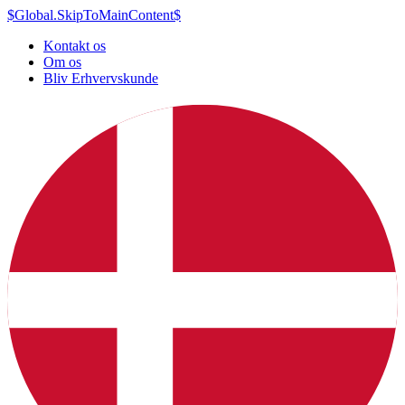
$Global.SkipToMainContent$
Kontakt os
Om os
Bliv Erhvervskunde