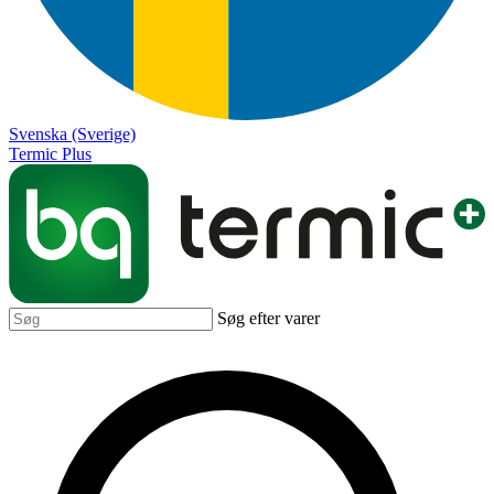
Svenska (Sverige)
Termic Plus
Søg efter varer