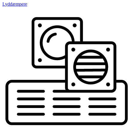
Lyddæmpere