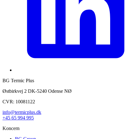
BG Termic Plus
Østbirkvej 2 DK-5240 Odense NØ
CVR: 10081122
info@termicplus.dk
+45 65 994 995
Koncern
BG Group