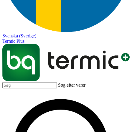
Svenska (Sverige)
Termic Plus
Søg efter varer