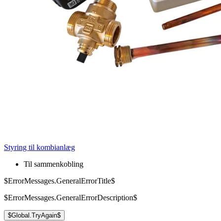
Styring til kombianlæg
Til sammenkobling
$ErrorMessages.GeneralErrorTitle$
$ErrorMessages.GeneralErrorDescription$
$Global.TryAgain$