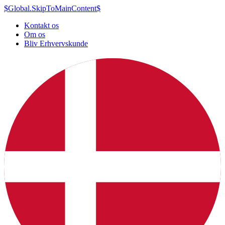
$Global.SkipToMainContent$
Kontakt os
Om os
Bliv Erhvervskunde