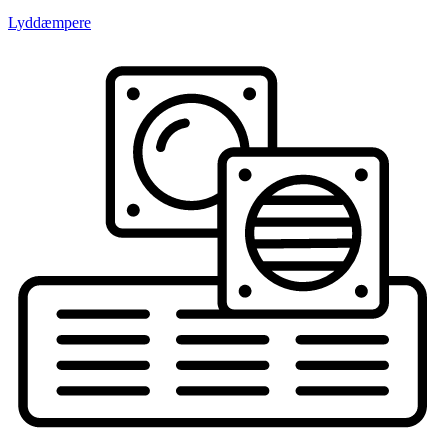
Lyddæmpere