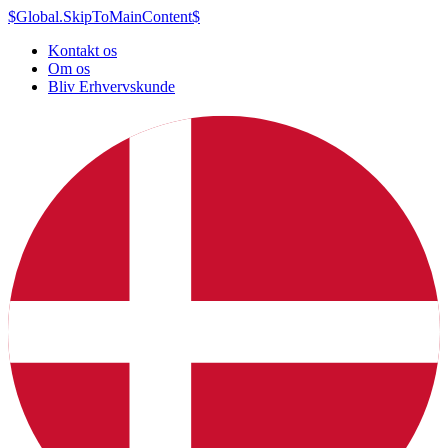
$Global.SkipToMainContent$
Kontakt os
Om os
Bliv Erhvervskunde