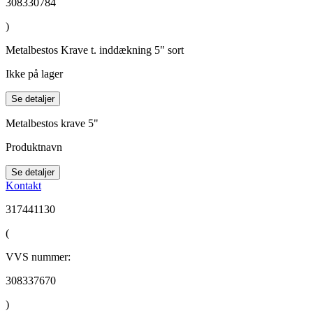
308330784
)
Metalbestos Krave t. inddækning 5" sort
Ikke på lager
Se detaljer
Metalbestos krave 5"
Produktnavn
Se detaljer
Kontakt
317441130
(
VVS nummer:
308337670
)