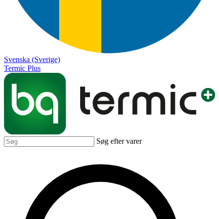
Svenska (Sverige)
Termic Plus
Søg efter varer