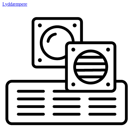
Lyddæmpere