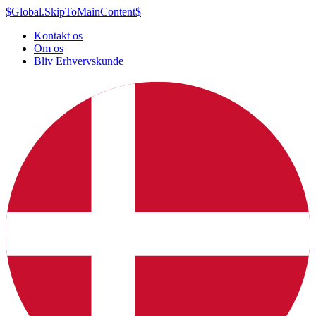
$Global.SkipToMainContent$
Kontakt os
Om os
Bliv Erhvervskunde