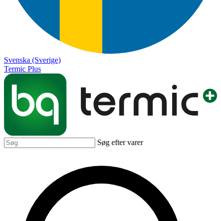
Svenska (Sverige)
Termic Plus
Søg efter varer