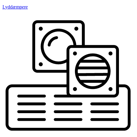
Lyddæmpere