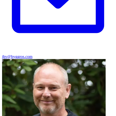
jhv@byggros.com