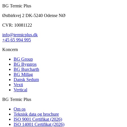
BG Termic Plus
Østbirkvej 2 DK-5240 Odense NØ
CVR: 10081122
info@termicplus.dk
+45 65 994 995
Koncern
BG Group
BG Byggros
BG Burcharth
BG Millag
Dansk Sedum
Vexti
Vertical
BG Termic Plus
Om os
Teknisk data og brochure
ISO 9001 Certifikat (2026)
ISO 14001 Certifikat (2026)