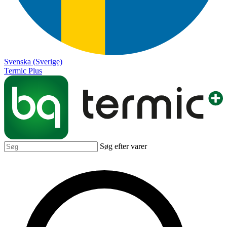
Svenska (Sverige)
Termic Plus
Søg efter varer