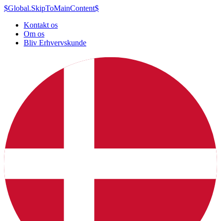
$Global.SkipToMainContent$
Kontakt os
Om os
Bliv Erhvervskunde