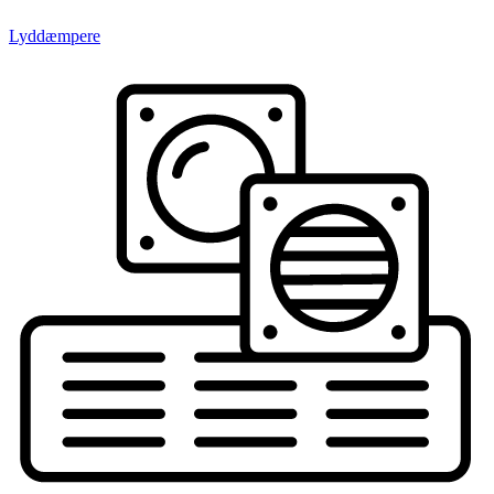
Lyddæmpere