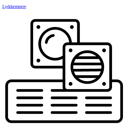
Lyddæmpere