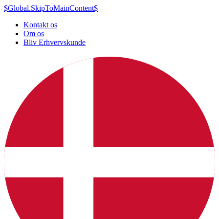
$Global.SkipToMainContent$
Kontakt os
Om os
Bliv Erhvervskunde