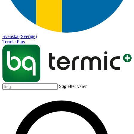
Svenska (Sverige)
Termic Plus
Søg efter varer