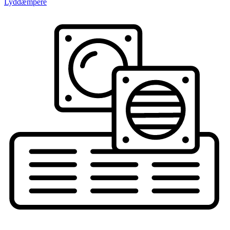
Lyddæmpere