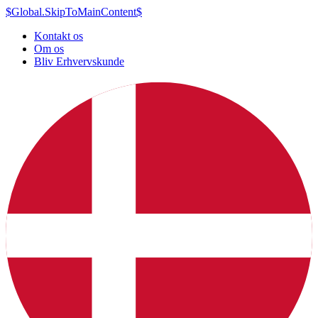
$Global.SkipToMainContent$
Kontakt os
Om os
Bliv Erhvervskunde