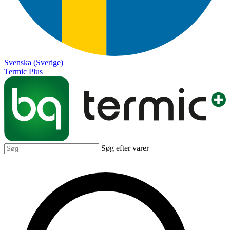
Svenska (Sverige)
Termic Plus
Søg efter varer