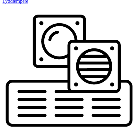
Lyddæmpere