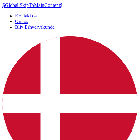
$Global.SkipToMainContent$
Kontakt os
Om os
Bliv Erhvervskunde