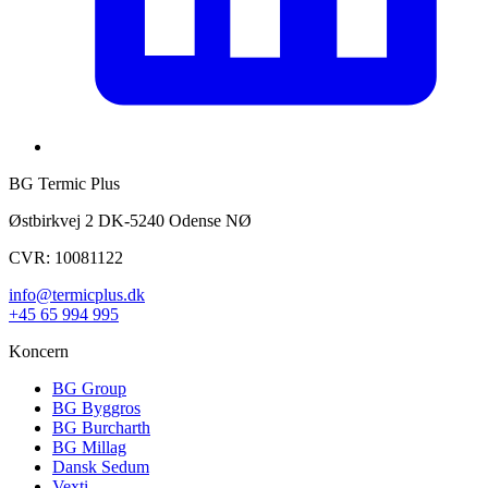
BG Termic Plus
Østbirkvej 2 DK-5240 Odense NØ
CVR: 10081122
info@termicplus.dk
+45 65 994 995
Koncern
BG Group
BG Byggros
BG Burcharth
BG Millag
Dansk Sedum
Vexti