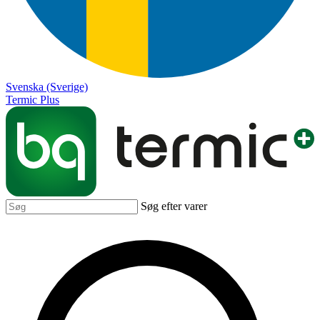
Svenska (Sverige)
Termic Plus
Søg efter varer