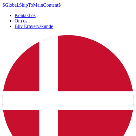
$Global.SkipToMainContent$
Kontakt os
Om os
Bliv Erhvervskunde