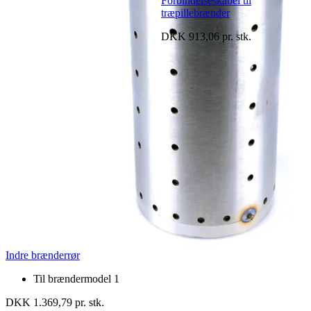
Forbindelseskabel til
træpillebrænder
DKK 913,06 pr. stk.
Indre brænderrør
Til brændermodel 1
DKK 1.369,79 pr. stk.