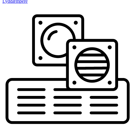
Lyddæmpere