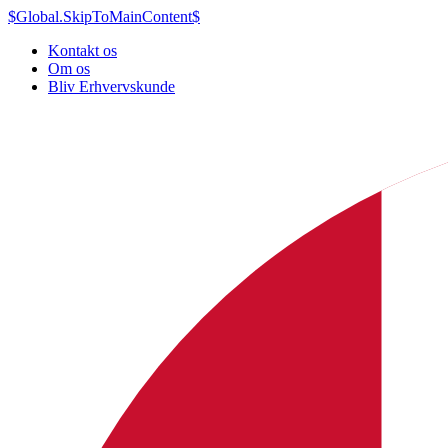
$Global.SkipToMainContent$
Kontakt os
Om os
Bliv Erhvervskunde