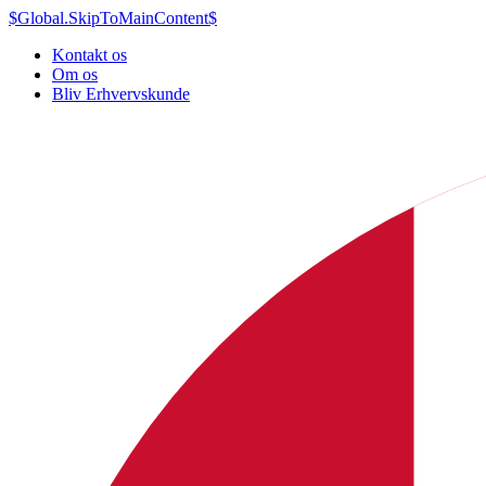
$Global.SkipToMainContent$
Kontakt os
Om os
Bliv Erhvervskunde