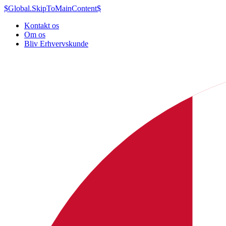
$Global.SkipToMainContent$
Kontakt os
Om os
Bliv Erhvervskunde